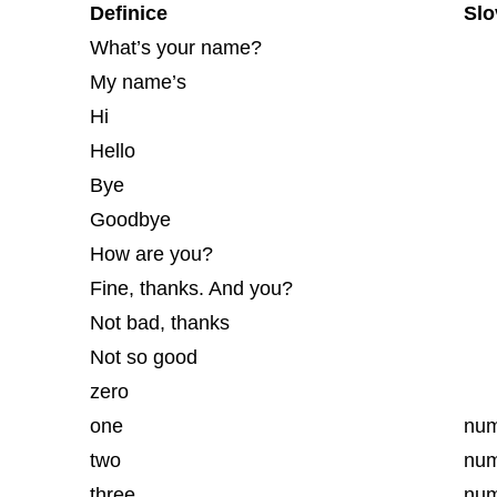
Definice
Slo
What’s your name?
My name’s
Hi
Hello
Bye
Goodbye
How are you?
Fine, thanks. And you?
Not bad, thanks
Not so good
zero
one
num
two
num
three
num