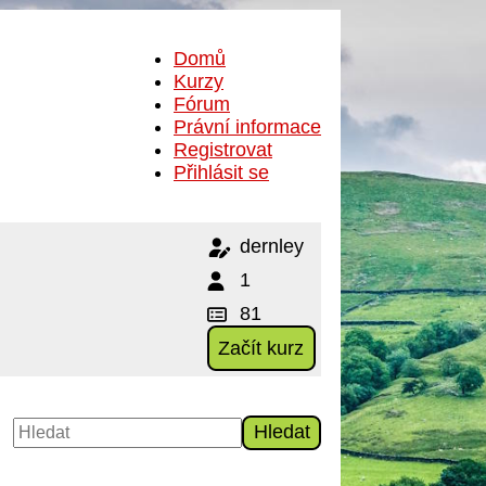
Domů
Kurzy
Fórum
Právní informace
Registrovat
Přihlásit se
dernley
1
81
Začít kurz
Hledat