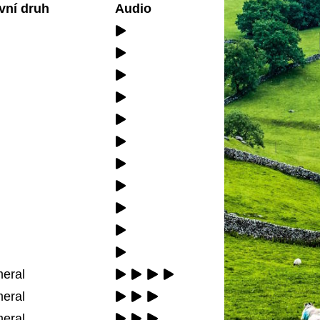
vní druh
Audio
eral
eral
eral