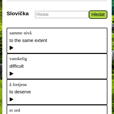
Slovíčka
Hledat
samme nivå
to the same extent
vanskelig
difficult
å fortjene
to deserve
et ord