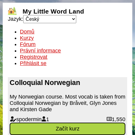
My Little Word Land
Jazyk:
Domů
Kurzy
Fórum
Právní informace
Registrovat
Přihlásit se
Colloquial Norwegian
My Norwegian course. Most vocab is taken from
Colloquial Norwegian by Bråveit, Glyn Jones
and Kirsten Gade
spodermin
1
1,550
Začít kurz